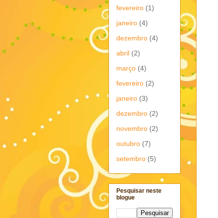
fevereiro
(1)
janeiro
(4)
dezembro
(4)
abril
(2)
março
(4)
fevereiro
(2)
janeiro
(3)
dezembro
(2)
novembro
(2)
outubro
(7)
setembro
(5)
Pesquisar neste
blogue