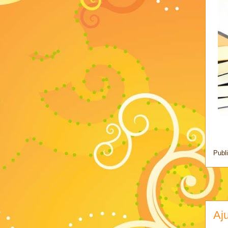
Publ
Aju