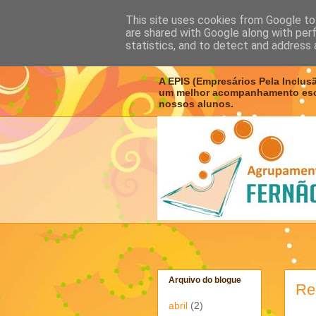
This site uses cookies from Google to 
are shared with Google along with per
Conselhos 
statistics, and to detect and address 
A EPIS (Empresários Pela Inclus
um melhor acompanhamento esco
nossos alunos.
Arquivo do blogue
Re
abril
(2)