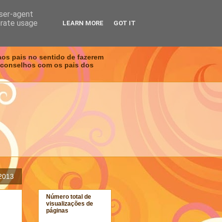
user-agent
erate usage
LEARN MORE
GOT IT
aos pais no sentido de fazerem
 conselhos com os pais dos
 2013
Número total de
visualizações de
páginas