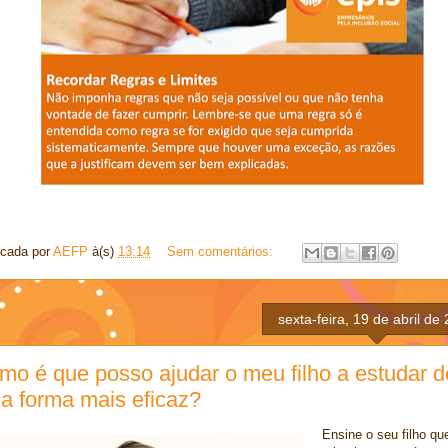
icada por
AEFP
à(s)
13:14
Sem comentários:
sexta-feira, 19 de abril de
mo é que posso ajudar o meu filho a estudar d
a forma mais eficaz?
Ensine o seu filho qu