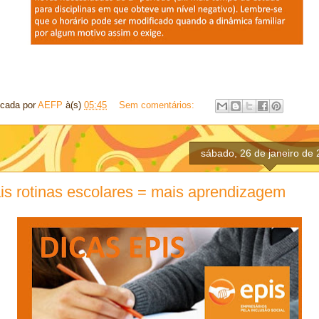
icada por
AEFP
à(s)
05:45
Sem comentários:
sábado, 26 de janeiro de
is rotinas escolares = mais aprendizagem