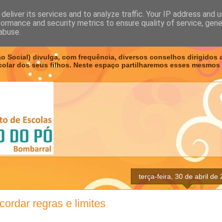
deliver its services and to analyze traffic. Your IP address and 
formance and security metrics to ensure quality of service, gen
EPIS
abuse.
ão Social) divulga, com frequência, diversos conselhos dirigidos 
lar dos seus filhos. Neste espaço partilharemos esses mesmos
terça-feira, 30 de abril de
cordar regras e limites