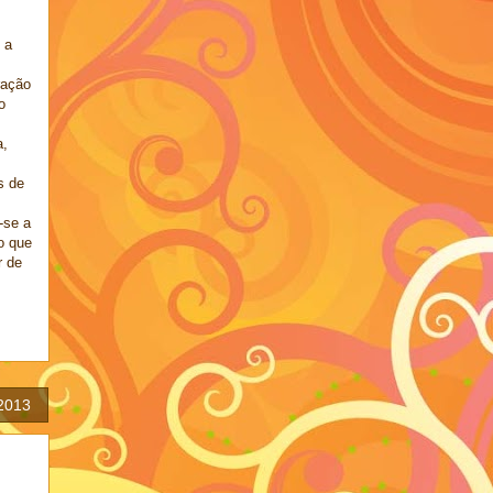
 a
ração
o
a,
es de
-se a
 o que
r de
 2013