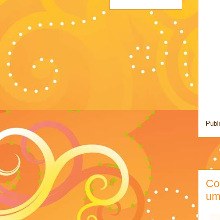
Publ
Co
um