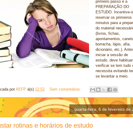
primeiro passo é a
PREPARAÇÃO DO
ESTUDO. Incentive-o
reservar os primeiros
minutos para a prepa
do material necessári
(livros, fichas,
apontamentos, canet
borracha, lápis, afia,
dicionário, etc.). Ant
iniciar a sessão de
estudo, deve habituar
verificar se tem tudo
necessita evitando te
se levantar a meio.
icada por
AEFP
à(s)
12:52
Sem comentários:
quarta-feira, 6 de fevereiro de
star rotinas e horários de estudo